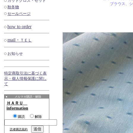
カットクロス・セット
ブラウス、シ
秋冬物
セールページ
how to order
mail・
ＴＥＬ
お知らせ
特定商取引法に基づく表
示・個人情報保護に関し
て
メルマガ購読・解除
ＨＡＲＵ
information
購読
解除
読者購読規約