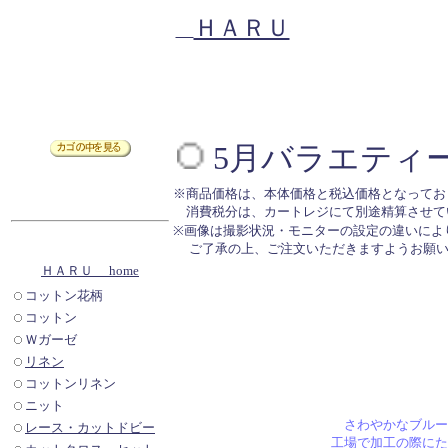
ＨＡＲＵ
5月バラエティー
※商品価格は、本体価格と税込価格となってお
消費税分は、カートレジにて別途精算させて
※画像は撮影状況・モニターの設定の違いによ
ご了承の上、ご注文いただきますようお願い
ＨＡＲＵ home
コットン花柄
コットン
Ｗガーゼ
リネン
コットンリネン
ニット
さわやかなブルー
レース・カットドビー
工場で加工の際にた