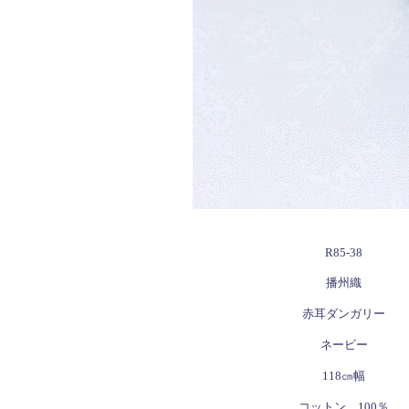
R85-38
播州織
赤耳ダンガリー
ネービー
118㎝幅
コットン 100％