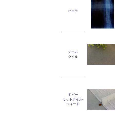
ビエラ
デニム
ツイル
ドビー
カットボイル-
ツィード