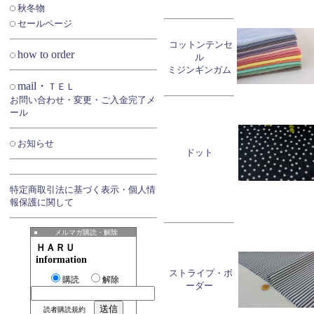
秋冬物
セールページ
コットンテンセ
how to order
ル
ミジンギンガム
mail・
ＴＥＬ
お問い合わせ・変更・ご入金完了メ
ール
お知らせ
ドット
特定商取引法に基づく表示・個人情
報保護に関して
メルマガ購読・解除
ＨＡＲＵ
information
ストライプ・ボ
購読
解除
ーダー
読者購読規約